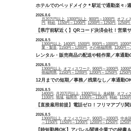
ホテルでのベッドメイク＊駅近で通勤楽々♪週
2026.8.6
月20万円以上
,
1300円以上
,
900円～1000円
,
オフィ
円
,
時給
,
1150円～1200円
,
1200円～1250円
,
1250円
【県庁前駅近く】QRコード決済会社！営業
2026.8.5
1300円以上
,
1400円
,
1500円
,
900円～1000円
,
1000
業・製造
,
1150円～1200円
,
その他福岡県
,
1200円～
レンタル・販売商品の配送や軽作業／車通勤O
2026.8.5
1300円以上
,
オフィスワーク
,
900円～1000円
,
1000
他福岡県
,
1150円～1200円
,
1200円～1250円
,
1250
12月までの短期／事務／残業なし／車通勤O
2026.8.5
1400円
,
月20万円以上
,
1300円以上
,
未経験
,
オフィ
1100円
,
地域
,
福岡市
,
1100円～1150円
,
時給
,
1150
【直接雇用前提】電話ゼロ！フリマアプリ関
2026.8.5
1300円以上
,
オフィスワーク
,
900円～1000円
,
中央
～1150円
,
1150円～1200円
,
1200円～1250円
,
1250
【時短勤務OK】アパレル関連企業での秘書