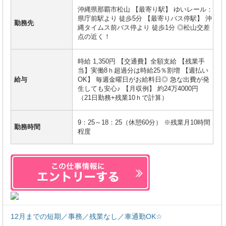
沖縄県那覇市松山 【最寄り駅】 ゆいレール：
県庁前駅より 徒歩5分 【最寄りバス停駅】 沖
勤務先
縄タイムス前バス停より 徒歩1分 ◎松山交差
点の近く！
時給 1,350円 【交通費】全額支給 【残業手
当】実働8ｈ超過分は時給25％割増 【週払い
給与
OK】 毎週金曜日がお給料日◎ 急な出費が発
生しても安心♪ 【月収例】 約24万4000円
（21日勤務+残業10ｈで計算）
9：25～18：25（休憩60分） ※残業月10時間
勤務時間
程度
12月までの短期／事務／残業なし／車通勤OK☆