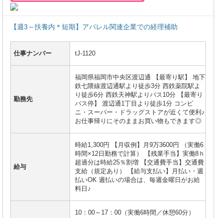
【週3～扶養内＊短期】アパレル関連企業での経理補助
仕事ナンバー
tJ-1120
福岡県福岡市中央区渡辺通 【最寄り駅】 地下
鉄七隈線渡辺通駅より徒歩3分 西鉄薬院駅よ
り徒歩6分 西鉄天神駅よりバス10分 【最寄り
勤務先
バス停】 渡辺通1丁目より徒歩1分 コンビ
ニ・スーパー・ドラッグストアが近くて便利♪
お仕事帰りにそのままお買い物もできます◎
時給1,300円 【月収例】月9万3600円 （実働6
時間×12日勤務で計算） 【残業手当】実働8ｈ
超過分は時給25％割増 【交通費手当】交通費
給与
支給（規定あり） 【給与支払い】月払い・週
払いOK 週払いの場合は、毎週金曜日がお給
料日♪
10：00～17：00（実働6時間／休憩60分）