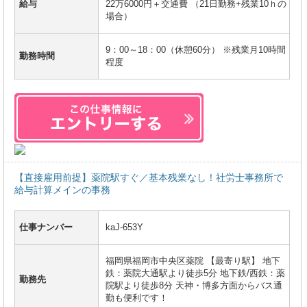
給与
22万6000円＋交通費 （21日勤務+残業10ｈの
場合）
9：00～18：00（休憩60分） ※残業月10時間
勤務時間
程度
【直接雇用前提】薬院駅すぐ／基本残業なし！社労士事務所で
給与計算メインの事務
仕事ナンバー
kaJ-653Y
福岡県福岡市中央区薬院 【最寄り駅】 地下
鉄：薬院大通駅より徒歩5分 地下鉄/西鉄：薬
勤務先
院駅より徒歩8分 天神・博多方面からバス通
勤も便利です！