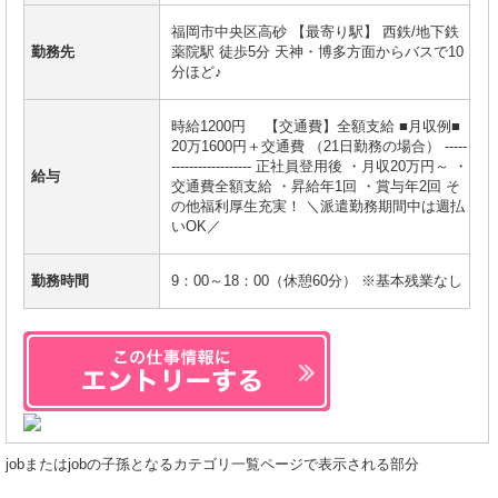
福岡市中央区高砂 【最寄り駅】 西鉄/地下鉄
勤務先
薬院駅 徒歩5分 天神・博多方面からバスで10
分ほど♪
時給1200円 【交通費】全額支給 ■月収例■
20万1600円＋交通費 （21日勤務の場合） -----
------------------ 正社員登用後 ・月収20万円～ ・
給与
交通費全額支給 ・昇給年1回 ・賞与年2回 そ
の他福利厚生充実！ ＼派遣勤務期間中は週払
いOK／
勤務時間
9：00～18：00（休憩60分） ※基本残業なし
jobまたはjobの子孫となるカテゴリ一覧ページで表示される部分