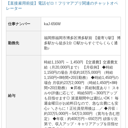
【直接雇用前提】電話ゼロ！フリマアプリ関連のチャットオペ
レーター
仕事ナンバー
kaJ-656W
福岡県福岡市博多区博多駅前 【最寄り駅】 博
勤務先
多駅から徒歩1分 ◎駅からすぐでらくらく通
勤♪
時給1,150円 ～ 1,450円 【交通費】交通費支
給（月20,000円まで） 【月収例】 ◆時給
1,150円の場合 月収約18万5,000円 （時給
1,150円×8時間×20日勤務） ◆時給1,450円の
場合 月収約23万2,000円 （時給1,450円×8時
間×20日勤務） ★昇格・昇給制度あり！ スキ
ルや評価に応じて、時給50円～300円アップ
給与
も目指せます◎ 派遣期間中は週払いOK！ 毎
週金曜日がお給料日なので、急な出費にも安
心♪ ＼さらに！正社員登用後は…／ ◆月収：
約33万5,000円～54万3,000円 （賞与を含む想
定） ◆年収：約400万円～650万円 頑張り次
第で、収入アップ・キャリアアップを目指せ