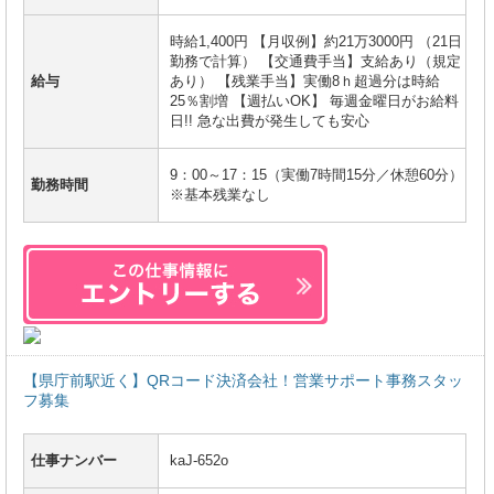
時給1,400円 【月収例】約21万3000円 （21日
勤務で計算） 【交通費手当】支給あり（規定
給与
あり） 【残業手当】実働8ｈ超過分は時給
25％割増 【週払いOK】 毎週金曜日がお給料
日!! 急な出費が発生しても安心
9：00～17：15（実働7時間15分／休憩60分）
勤務時間
※基本残業なし
【県庁前駅近く】QRコード決済会社！営業サポート事務スタッ
フ募集
仕事ナンバー
kaJ-652o