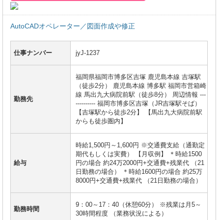
AutoCADオペレーター／図面作成や修正
仕事ナンバー
jyJ-1237
福岡県福岡市博多区吉塚 鹿児島本線 吉塚駅
（徒歩2分） 鹿児島本線 博多駅 福岡市営箱崎
線 馬出九大病院前駅（徒歩8分） 周辺情報 ---
勤務先
---------- 福岡市博多区吉塚（JR吉塚駅そば）
【吉塚駅から徒歩2分】 【馬出九大病院前駅
からも徒歩圏内】
時給1,500円～1,600円 ※交通費支給（通勤定
期代もしくは実費） 【月収例】 ＊時給1500
給与
円の場合 約24万2000円+交通費+残業代 （21
日勤務の場合） ＊時給1600円の場合 約25万
8000円+交通費+残業代 （21日勤務の場合）
9：00～17：40（休憩60分） ※残業は月5～
勤務時間
30時間程度 （業務状況による）