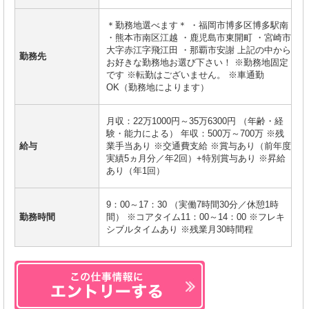
＊勤務地選べます＊ ・福岡市博多区博多駅南
・熊本市南区江越 ・鹿児島市東開町 ・宮崎市
大字赤江字飛江田 ・那覇市安謝 上記の中から
勤務先
お好きな勤務地お選び下さい！ ※勤務地固定
です ※転勤はございません。 ※車通勤
OK（勤務地によります）
月収：22万1000円～35万6300円 （年齢・経
験・能力による） 年収：500万～700万 ※残
給与
業手当あり ※交通費支給 ※賞与あり（前年度
実績5ヵ月分／年2回）+特別賞与あり ※昇給
あり（年1回）
9：00～17：30 （実働7時間30分／休憩1時
勤務時間
間） ※コアタイム11：00～14：00 ※フレキ
シブルタイムあり ※残業月30時間程