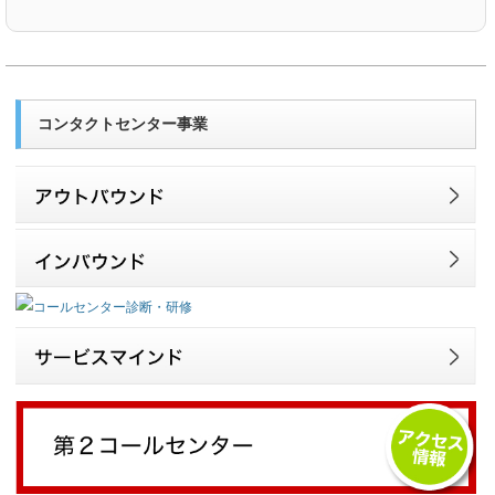
本として、個人情報の利用・提供はその範囲内に限
ります。
2.事故の防止について（予防並びに是正について）
コンタクトセンター事業
当社では、個人情報へのアクセス、個人情報の漏
洩、滅失、き損などの個人情報に関する事故を防止
し、万一の事故に最善の対応を可能にするため、個
人情報の管理者を任命し、管理体制を確立していま
す。
3.法令等の遵守について
当社では、個人情報を守るために、【個人情報保護
マネジメントシステム－要求事項】に沿った「個人
情報保護マニュアル」を作成しています。個人情報
に関する法令、各種のガイドラインとともに、この
個人情報保護マニュアルを遵守して、お客様の個人