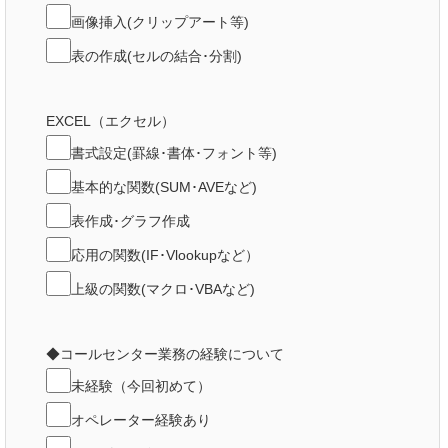
画像挿入(クリップアート等)
表の作成(セルの結合･分割)
EXCEL（エクセル）
書式設定(罫線･書体･フォント等)
基本的な関数(SUM･AVEなど)
表作成･グラフ作成
応用の関数(IF･Vlookupなど）
上級の関数(マクロ･VBAなど)
◆コールセンター業務の経験について
未経験（今回初めて）
オペレーター経験あり