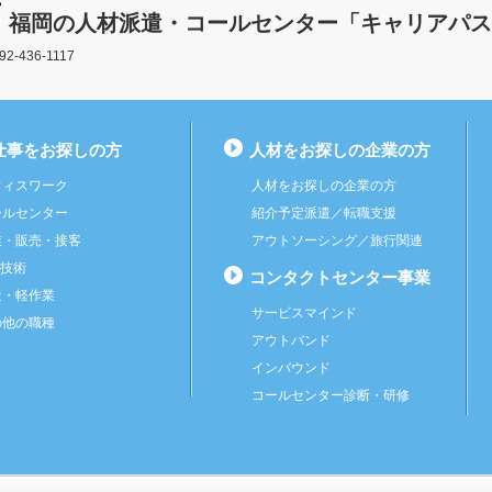
福岡の人材派遣・コールセンター「キャリアパス
436-1117
仕事をお探しの方
人材をお探しの企業の方
フィスワーク
人材をお探しの企業の方
ールセンター
紹介予定派遣
／
転職支援
業・販売・接客
アウトソーシング
／
旅行関連
・技術
コンタクトセンター事業
造・軽作業
サービスマインド
の他の職種
アウトバンド
インバウンド
コールセンター診断・研修