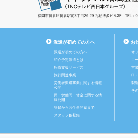
福岡市博多区博多駅前3丁目26-29 九勧博多ビル3F TEL：092-
派遣が初めての方へ
お
派遣が初めての方へ
オ
紹介予定派遣とは
コ
転職支援サービス
営
旅行関連事業
IT
労働者派遣事業に関する情報
製
公開
そ
同一労働同一賃金に関する情
報公開
登録からお仕事開始まで
スタッフ仮登録